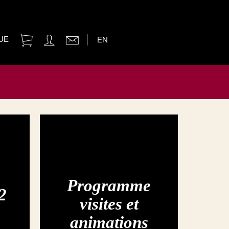
UE
EN
Programme
2
visites et
animations