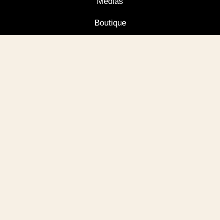
Médias
Boutique
Contact
Panier
Mon Compte
Contactez Nous
Si vous souhaitez des précisions ou nous joindre
directement, voici nos coordonnées:
Château du Frandat - 47600 Nérac
contact(at)chateaudufrandat.fr
Tel: +33 (0)5 53 65 23 83
Fax: +33 (0)5 53 97 05 77