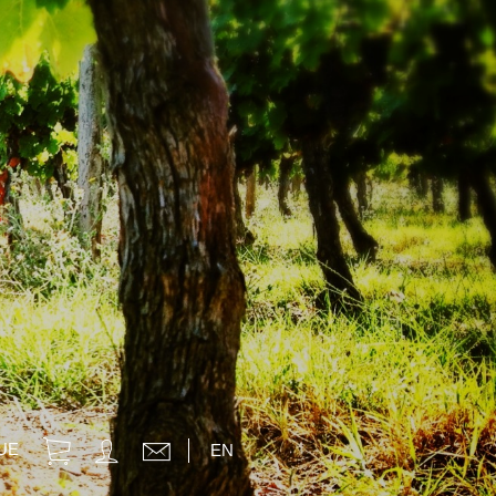
UE
EN