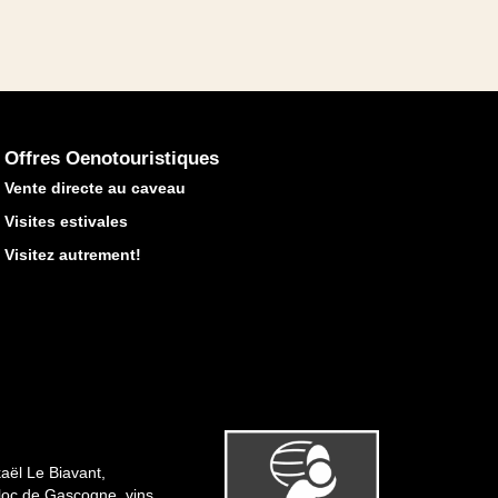
Offres Oenotouristiques
Vente directe au caveau
Visites estivales
Visitez autrement!
aël Le Biavant,
Floc de Gascogne, vins