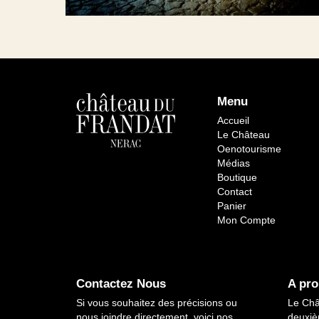
Menu
Accueil
Le Château
Oenotourisme
Médias
Boutique
Contact
Panier
Mon Compte
Contactez Nous
A pro
Si vous souhaitez des précisions ou
Le Châ
nous joindre directement, voici nos
deuxiè