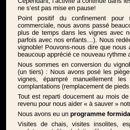
Cependant, l’activité a continué dans le
ne s’est pas mise en pause!
Point positif du confinement pour n
commerciale, nous avons passé beauc
plus de temps dans les vignes avec nos
parfois avec nos enfants…). Nous redéco
vignoble! Pouvons-nous dire que nous a
beaucoup apprécié ce nouveau rythme 
Nous sommes en conversion du vignob
(un tiers) : Nous avons posé les piège
vignes, épampré manuellement les 
complantations (remplacement de pied
Tout est reparti doucement au mois de M
revenu pour nous aider « à sauver » not
Nous avons eu un
programme formidab
Visites de chais, visites insolites, e