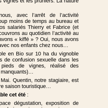
s vignes et les pruniers. La nature
ous, avec l’arrêt de l’activité
oup moins de temps au bureau et
 salariés Thierry et Fabrice (et
uvrons au quotidien l’activité au
vons « kiffé » ? Oui, nous avons
avec nos enfants chez nous…
le en Bio sur 10 ha du vignoble
s de confusion sexuelle dans les
pieds de vignes, réalisé des
s manquants)…
ai. Quentin, notre stagiaire, est
re saison touristique…
le cet été
:
space dégustation, exposition de