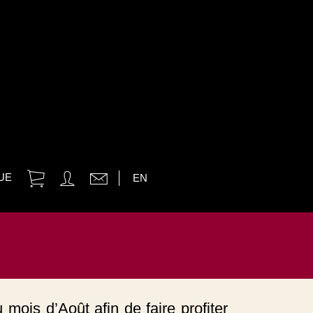
UE
EN
ois d’Août afin de faire profiter