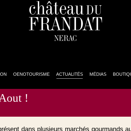
ION
OENOTOURISME
ACTUALITÉS
MÉDIAS
BOUTIQ
Aout !
résent dans plusieurs marchés gourmands au m