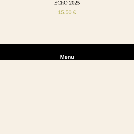
EChO 2025
15.50
€
Menu
Accueil
Le Château
Oenotourisme
Médias
Boutique