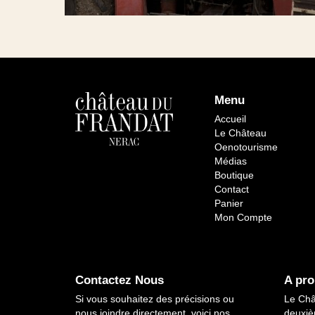
Menu
Accueil
Le Château
Oenotourisme
Médias
Boutique
Contact
Panier
Mon Compte
Contactez Nous
A pro
Si vous souhaitez des précisions ou
Le Châ
nous joindre directement, voici nos
deuxiè