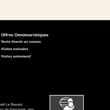
Offres Oenotouristiques
Vente directe au caveau
Visites estivales
Visitez autrement!
aël Le Biavant,
Floc de Gascogne, vins