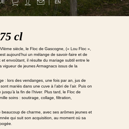
UE
EN
75 cl
VIème siècle, le Floc de Gascogne, (« Lou Floc »,
 est aujourd’hui un mélange de savoir-faire et de
x et envoûtant, il résulte du mariage subtil entre le
 la vigueur de jeunes Armagnacs issus de la
uge : lors des vendanges, une fois par an, jus de
sont mariés dans une cuve à l’abri de l’air. Puis on
usqu’à la fin de l’hiver. Plus tard, le Floc de
le soins : soutirage, collage, filtration,
 beaucoup de charme, avec ses arômes jeunes et
année qui suit son acquisition, au moment où sa
apogée.