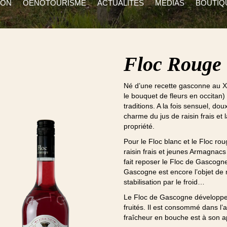
ION
OENOTOURISME
ACTUALITÉS
MÉDIAS
BOUTIQ
Floc Rouge 
Né d’une recette gasconne au X
le bouquet de fleurs en occitan)
traditions. A la fois sensuel, dou
charme du jus de raisin frais et
propriété.
Pour le Floc blanc et le Floc ro
raisin frais et jeunes Armagnacs 
fait reposer le Floc de Gascogne j
Gascogne est encore l’objet de mil
stabilisation par le froid…
Le Floc de Gascogne développe
fruités. Il est consommé dans l’
fraîcheur en bouche est à son 