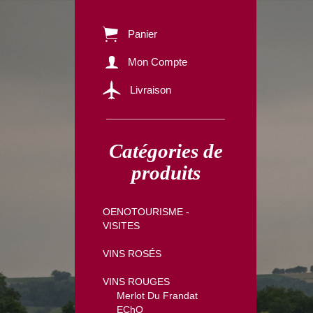
Panier
Mon Compte
Livraison
Catégories de
produits
OENOTOURISME -
VISITES
VINS ROSÉS
VINS ROUGES
Merlot Du Frandat
EChO