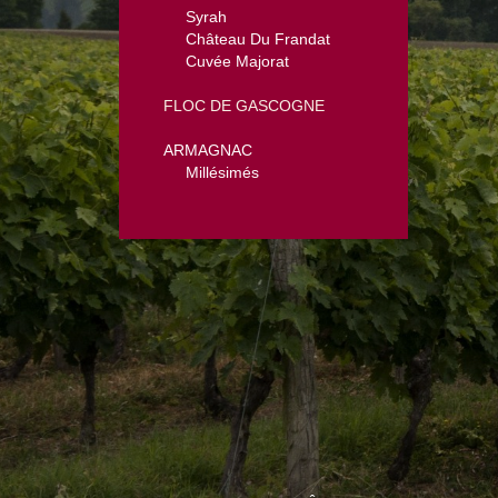
Syrah
Château Du Frandat
Cuvée Majorat
FLOC DE GASCOGNE
ARMAGNAC
Millésimés